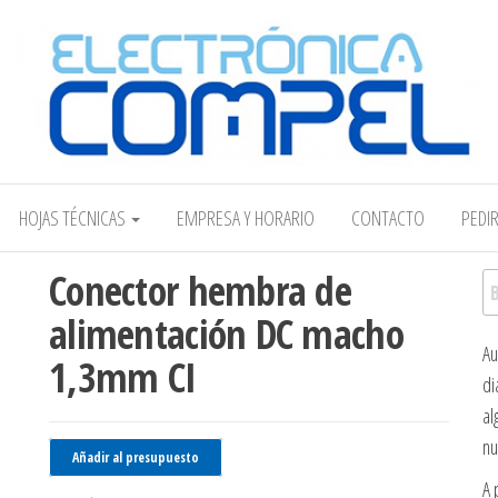
Electrónica COMPEL
HOJAS TÉCNICAS
EMPRESA Y HORARIO
CONTACTO
PEDI
Conector hembra de
Bu
alimentación DC macho
Au
1,3mm CI
di
al
nu
Añadir al presupuesto
A 