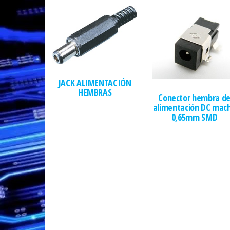
JACK ALIMENTACIÓN
HEMBRAS
Conector hembra d
alimentación DC mac
0,65mm SMD