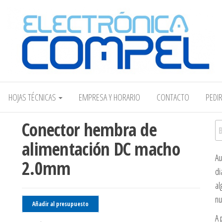
Electrónica COMPEL
HOJAS TÉCNICAS
EMPRESA Y HORARIO
CONTACTO
PEDI
Conector hembra de
Bu
alimentación DC macho
Au
2.0mm
di
al
nu
Añadir al presupuesto
A 