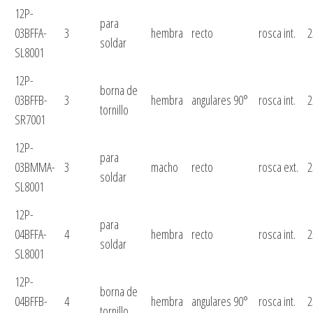
12P-
para
03BFFA-
3
hembra
recto
rosca int.
2
soldar
SL8001
12P-
borna de
03BFFB-
3
hembra
angulares 90°
rosca int.
2
tornillo
SR7001
12P-
para
03BMMA-
3
macho
recto
rosca ext.
2
soldar
SL8001
12P-
para
04BFFA-
4
hembra
recto
rosca int.
2
soldar
SL8001
12P-
borna de
04BFFB-
4
hembra
angulares 90°
rosca int.
2
tornillo