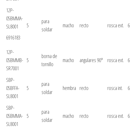
12P-
05BMMA-
para
5
macho
recto
rosca ext.
6
SL8001
soldar
6916183
12P-
borna de
05BMMB-
5
macho
angulares 90°
rosca ext.
6
tornillo
SR7001
SBP-
para
05BFFA-
5
hembra
recto
rosca int.
6
soldar
SL8001
SBP-
para
05BMMA-
5
macho
recto
rosca ext.
6
soldar
SL8001