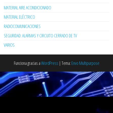
MATERIAL AIRE ACONDICIONADO
MATERIAL ELÉCTRICO
RADIOCOMUNICACIONES
SEGURIDAD: ALARMAS Y CIRCUITO CERRADO DE TV
VARIOS
Funciona gracias a
WordPress
|
Tema:
Envo Multipurpose