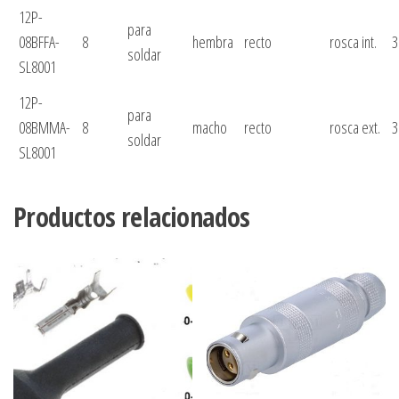
12P-
para
08BFFA-
8
hembra
recto
rosca int.
3
soldar
SL8001
12P-
para
08BMMA-
8
macho
recto
rosca ext.
3
soldar
SL8001
Productos relacionados