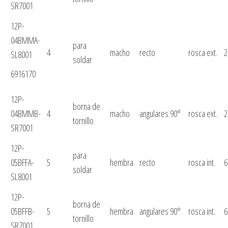
SR7001
12P-
04BMMA-
para
4
macho
recto
rosca ext.
2
SL8001
soldar
6916170
12P-
borna de
04BMMB-
4
macho
angulares 90°
rosca ext.
2
tornillo
SR7001
12P-
para
05BFFA-
5
hembra
recto
rosca int.
6
soldar
SL8001
12P-
borna de
05BFFB-
5
hembra
angulares 90°
rosca int.
6
tornillo
SR7001