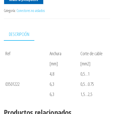
Categoría:
Conectores no aislados
DESCRIPCIÓN
Ref
Anchura
Corte de cable
[mm]
[mm2]
4,8
0,5…1
03501222
6,3
0,5…0.75
6,3
1,5…2,5
Productos relacionados