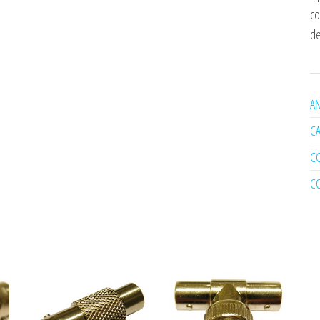
co
de
AN
C
C
C