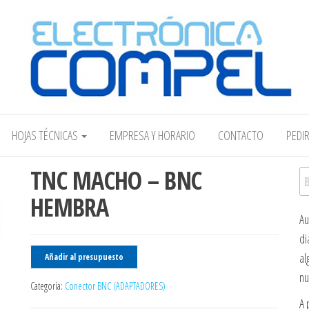
Electrónica COMPEL
HOJAS TÉCNICAS
EMPRESA Y HORARIO
CONTACTO
PEDI
TNC MACHO – BNC
Bu
HEMBRA
Au
di
al
Añadir al presupuesto
nu
Categoría:
Conector BNC (ADAPTADORES)
A 