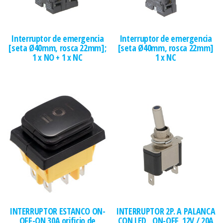
Interruptor de emergencia
Interruptor de emergencia
[seta Ø40mm, rosca 22mm];
[seta Ø40mm, rosca 22mm]
1 x NO + 1 x NC
1 x NC
INTERRUPTOR ESTANCO ON-
INTERRUPTOR 2P. A PALANCA
OFF-ON 30A orificio de
CON LED , ON-OFF, 12V / 20A