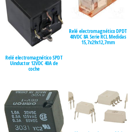
Relé electromagnético DPDT
48VDC 8A Serie RCL Medidas
15,7x29x12,7mm
Relé electromagnético SPDT
Uinductor 12VDC 40A de
coche