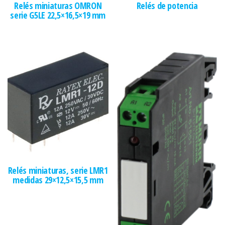
Relés miniaturas OMRON
Relés de potencia
serie G5LE 22,5×16,5×19 mm
Relés miniaturas, serie LMR1
medidas 29×12,5×15,5 mm