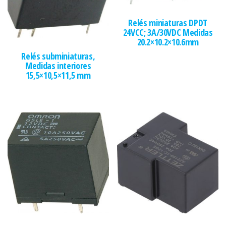
Relés miniaturas DPDT
24VCC; 3A/30VDC Medidas
20.2×10.2×10.6mm
Relés subminiaturas,
Medidas interiores
15,5×10,5×11,5 mm