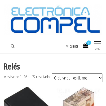
COMPEL
Electrónica COMPEL
0
Mi cuenta
Menú
Relés
Ordenado por los últimos
Mostrando 1–16 de 72 resultados