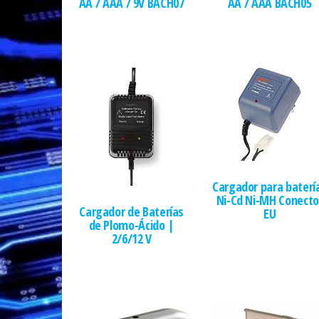
AA / AAA / 9V BACH07
AA / AAA BACH05
Cargador para baterí
Ni-Cd Ni-MH Conecto
Cargador de Baterías
EU
de Plomo-Ácido |
2/6/12 V