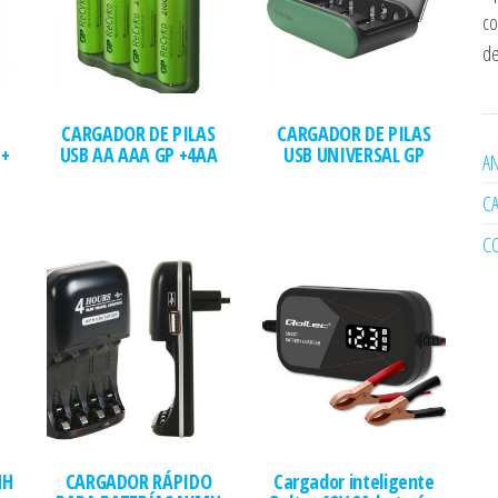
co
de
CARGADOR DE PILAS
CARGADOR DE PILAS
 +
USB AA AAA GP +4AA
USB UNIVERSAL GP
AN
C
C
MH
CARGADOR RÁPIDO
Cargador inteligente