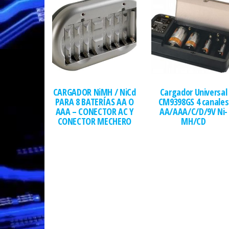
CARGADOR NiMH / NiCd
Cargador Universal
PARA 8 BATERÍAS AA O
CM9398GS 4 canales
AAA – CONECTOR AC Y
AA/AAA/C/D/9V Ni-
CONECTOR MECHERO
MH/CD