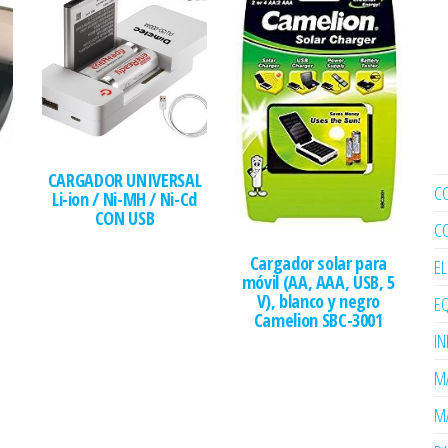
CARGADOR UNIVERSAL
C
Li-ion / Ni-MH / Ni-Cd
CON USB
C
Cargador solar para
E
móvil (AA, AAA, USB, 5
V), blanco y negro
EQ
Camelion SBC-3001
I
MA
MA