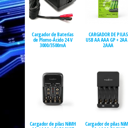
Cargador de Baterías
CARGADOR DE PILAS
de Plomo-Ácido 24 V
USB AA AAA GP + 2AA
3000/3500mA
2AAA
Cargador de pilas NiMH
Cargador de pilas Ni