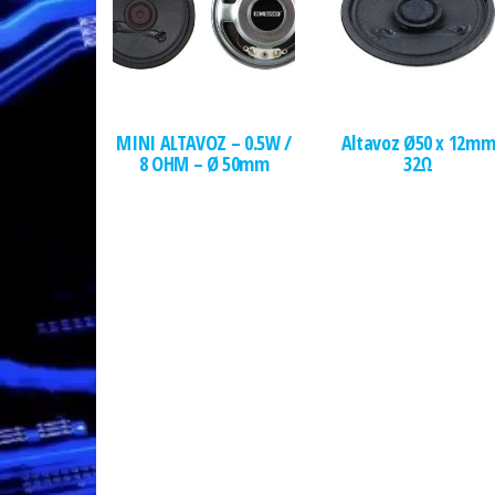
MINI ALTAVOZ – 0.5W /
Altavoz Ø50 x 12m
8 OHM – Ø 50mm
32Ω