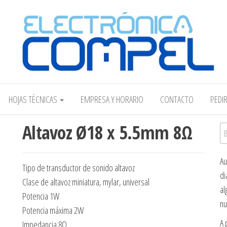
Electrónica COMPEL
HOJAS TÉCNICAS
EMPRESA Y HORARIO
CONTACTO
PEDI
Altavoz Ø18 x 5.5mm 8Ω
Bu
Au
Tipo de transductor de sonido altavoz
di
Clase de altavoz miniatura, mylar, universal
al
Potencia 1W
nu
Potencia máxima 2W
A 
Impedancia 8Ω