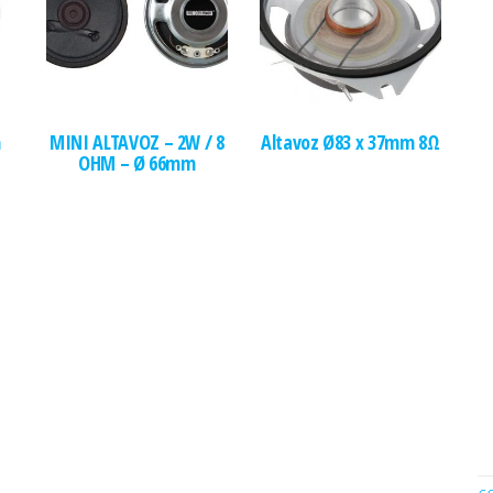
m
MINI ALTAVOZ – 2W / 8
Altavoz Ø83 x 37mm 8Ω
OHM – Ø 66mm