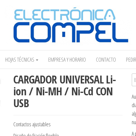
Electrónica COMPEL
HOJAS TÉCNICAS
EMPRESA Y HORARIO
CONTACTO
PEDI
CARGADOR UNIVERSAL Li-
Bu
ion / Ni-MH / Ni-Cd CON
Au
USB
di
al
nu
Contactos ajustables
A 
Diseño de fijación flexible