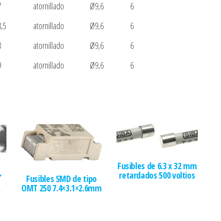
7
atornillado
Ø9,6
6
8,5
atornillado
Ø9,6
6
8
atornillado
Ø9,6
6
9
atornillado
Ø9,6
6
Fusibles de 6.3 x 32 mm
,
retardados 500 voltios
Fusibles SMD de tipo
OMT 250 7.4×3.1×2.6mm
o