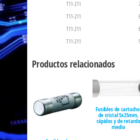
T11-211
T11-211
T11-211
T11-211
Productos relacionados
Fusibles de cartucho
de cristal 5x25mm,
rápidos y de retard
medio