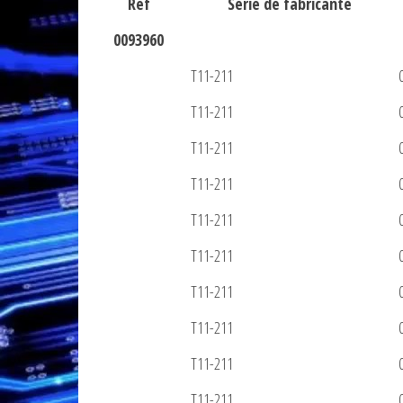
Ref
Serie de fabricante
0093960
T11-211
T11-211
T11-211
T11-211
T11-211
T11-211
T11-211
T11-211
T11-211
T11-211