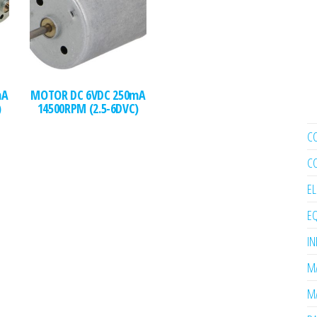
mA
MOTOR DC 6VDC 250mA
)
14500RPM (2.5-6DVC)
C
C
E
EQ
I
MA
MA