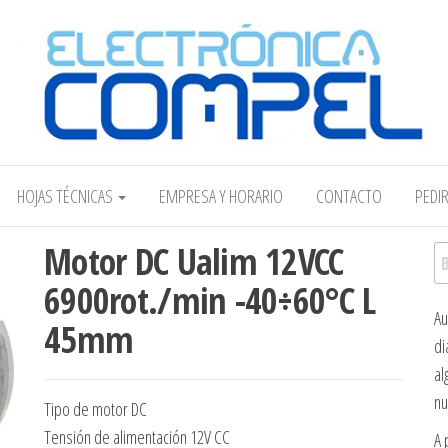
Electrónica COMPEL
HOJAS TÉCNICAS
EMPRESA Y HORARIO
CONTACTO
PEDI
Motor DC Ualim 12VCC
Bu
6900rot./min -40÷60°C L
Au
45mm
di
al
nu
Tipo de motor DC
Tensión de alimentación 12V CC
A 