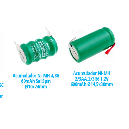
Acumulador Ni-MH
Acumulador Ni-MH 4,8V
2/3AA,2/3R6 1,2V
60mAh Sal:3pin
600mAh Ø14,5x30mm
SC
Ø16x24mm
ar