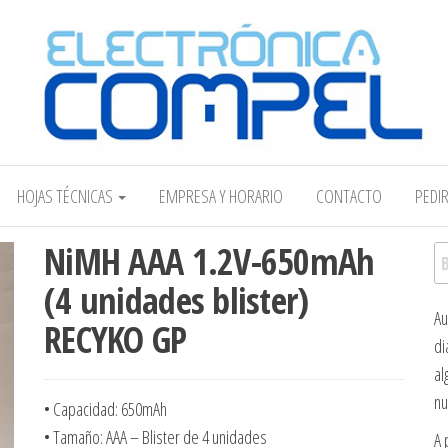
Electrónica COMPEL
HOJAS TÉCNICAS
EMPRESA Y HORARIO
CONTACTO
PEDI
NiMH AAA 1.2V-650mAh
Bu
(4 unidades blister)
Au
RECYKO GP
di
al
nu
• Capacidad: 650mAh
• Tamaño: AAA – Blister de 4 unidades
A 