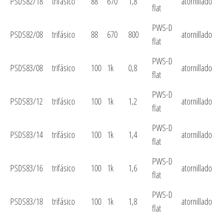
PSDS82/18
trifásico
88
670
1,8
atornillado
flat
PWS-D
PSDS82/08
trifásico
88
670
800
atornillado
flat
PWS-D
PSDS83/08
trifásico
100
1k
0,8
atornillado
flat
PWS-D
PSDS83/12
trifásico
100
1k
1,2
atornillado
flat
PWS-D
PSDS83/14
trifásico
100
1k
1,4
atornillado
flat
PWS-D
PSDS83/16
trifásico
100
1k
1,6
atornillado
flat
PWS-D
PSDS83/18
trifásico
100
1k
1,8
atornillado
flat