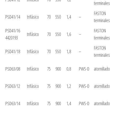
terminales
FASTON
PSD41/14
trifásico
70
550
1,4
–
terminales
PSD41/16
FASTON
trifásico
70
550
1,6
–
4420193
terminales
FASTON
PSD41/18
trifásico
70
550
1,8
–
terminales
PSD63/08
trifásico
75
900
0,8
PWS-D
atornillado
PSD63/12
trifásico
75
900
1,2
PWS-D
atornillado
PSD63/14
trifásico
75
900
1,4
PWS-D
atornillado