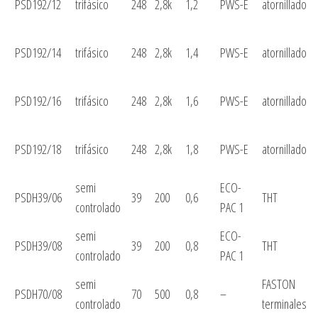
PSD192/12
trifásico
248
2,8k
1,2
PWS-E
atornillado
PSD192/14
trifásico
248
2,8k
1,4
PWS-E
atornillado
PSD192/16
trifásico
248
2,8k
1,6
PWS-E
atornillado
PSD192/18
trifásico
248
2,8k
1,8
PWS-E
atornillado
semi
ECO-
PSDH39/06
39
200
0,6
THT
controlado
PAC 1
semi
ECO-
PSDH39/08
39
200
0,8
THT
controlado
PAC 1
semi
FASTON
PSDH70/08
70
500
0,8
–
controlado
terminales