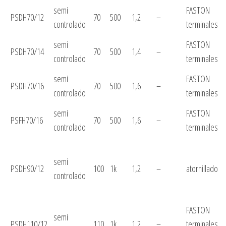
semi
FASTON
PSDH70/12
70
500
1,2
–
controlado
terminales
semi
FASTON
PSDH70/14
70
500
1,4
–
controlado
terminales
semi
FASTON
PSDH70/16
70
500
1,6
–
controlado
terminales
semi
FASTON
PSFH70/16
70
500
1,6
–
controlado
terminales
semi
PSDH90/12
100
1k
1,2
–
atornillado
controlado
FASTON
semi
PSDH110/12
110
1k
1,2
–
terminales,