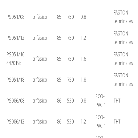
FASTON
PSD51/08
trifásico
85
750
0,8
–
terminales
FASTON
PSD51/12
trifásico
85
750
1,2
–
terminales
PSD51/16
FASTON
trifásico
85
750
1,6
–
4420195
terminales
FASTON
PSD51/18
trifásico
85
750
1,8
–
terminales
ECO-
PSD86/08
trifásico
86
530
0,8
THT
PAC 1
ECO-
PSD86/12
trifásico
86
530
1,2
THT
PAC 1