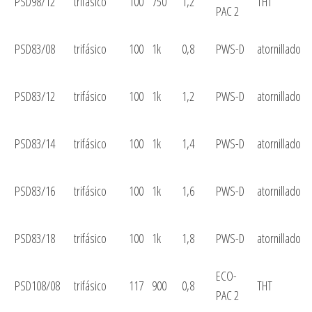
PSD98/12
trifásico
100
750
1,2
THT
PAC 2
PSD83/08
trifásico
100
1k
0,8
PWS-D
atornillado
PSD83/12
trifásico
100
1k
1,2
PWS-D
atornillado
PSD83/14
trifásico
100
1k
1,4
PWS-D
atornillado
PSD83/16
trifásico
100
1k
1,6
PWS-D
atornillado
PSD83/18
trifásico
100
1k
1,8
PWS-D
atornillado
ECO-
PSD108/08
trifásico
117
900
0,8
THT
PAC 2