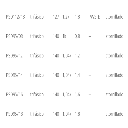
PSD112/18
trifásico
127
1,2k
1,8
PWS-E
atornillado
PSD95/08
trifásico
140
1k
0,8
–
atornillado
PSD95/12
trifásico
140
1,04k
1,2
–
atornillado
PSD95/14
trifásico
140
1,04k
1,4
–
atornillado
PSD95/16
trifásico
140
1,04k
1,6
–
atornillado
PSD95/18
trifásico
140
1,04k
1,8
–
atornillado