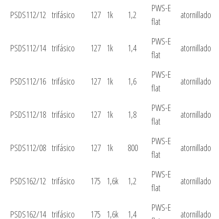
PWS-E
PSDS112/12
trifásico
127
1k
1,2
atornillado
flat
PWS-E
PSDS112/14
trifásico
127
1k
1,4
atornillado
flat
PWS-E
PSDS112/16
trifásico
127
1k
1,6
atornillado
flat
PWS-E
PSDS112/18
trifásico
127
1k
1,8
atornillado
flat
PWS-E
PSDS112/08
trifásico
127
1k
800
atornillado
flat
PWS-E
PSDS162/12
trifásico
175
1,6k
1,2
atornillado
flat
PWS-E
PSDS162/14
trifásico
175
1,6k
1,4
atornillado