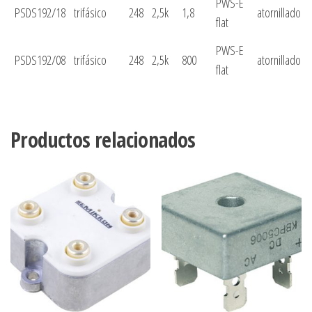
PWS-E
PSDS192/18
trifásico
248
2,5k
1,8
atornillado
flat
PWS-E
PSDS192/08
trifásico
248
2,5k
800
atornillado
flat
Productos relacionados