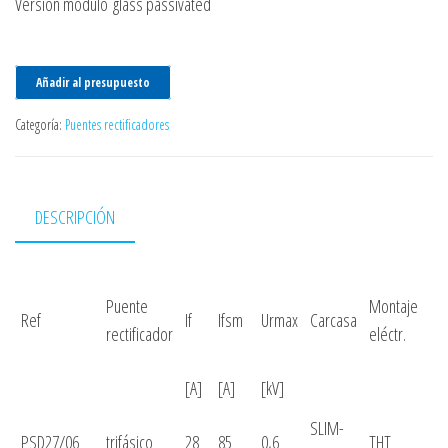
Versión módulo glass passivated
Añadir al presupuesto
Categoría:
Puentes rectificadores
DESCRIPCIÓN
Puente
Montaje
Ref
If
Ifsm
Urmax
Carcasa
rectificador
eléctr.
[A]
[A]
[kV]
SLIM-
PSD27/06
trifásico
28
85
0,6
THT