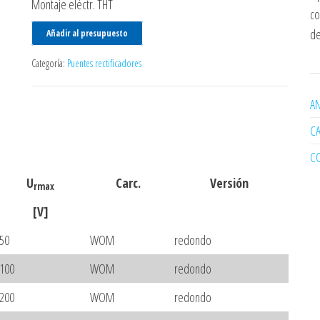
Montaje eléctr. THT
co
de
Añadir al presupuesto
Categoría:
Puentes rectificadores
AN
C
C
U
Carc.
Versión
rmax
[V]
50
WOM
redondo
100
WOM
redondo
200
WOM
redondo