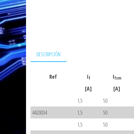
DESCRIPCIÓN
Ref
I
I
f
fsm
[A]
[A]
1,5
50
4420034
1,5
50
1,5
50