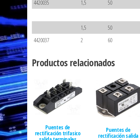
4420035
1,5
50
1,5
50
4420037
2
60
Productos relacionados
Puentes de
Puentes de
rectificación trifasico
rectificación salida
salida terminales