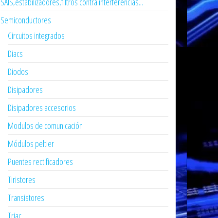
SAIS,estabilizadores,filtros contra interferencias...
Semiconductores
Circuitos integrados
Diacs
Diodos
Disipadores
Disipadores accesorios
Modulos de comunicación
Módulos peltier
Puentes rectificadores
Tiristores
Transistores
Triac