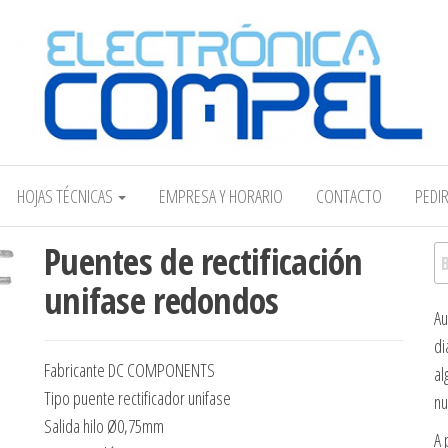
Electrónica COMPEL
HOJAS TÉCNICAS
EMPRESA Y HORARIO
CONTACTO
PEDI
Puentes de rectificación
Bu
unifase redondos
Au
di
Fabricante DC COMPONENTS
al
Tipo puente rectificador unifase
nu
Salida hilo Ø0,75mm
A 