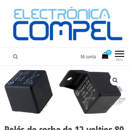
COMPEL
Electrónica COMPEL
0
Mi cuenta
Menú
Relés de coche de 12 voltios 80