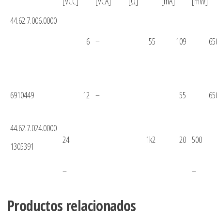
[VCC]
[VCA]
[Ω]
[mA]
[mW]
44.62.7.006.0000
6
–
55
109
65
6910449
12
–
55
65
44.62.7.024.0000
24
1k2
20
500
1305391
–
–
Productos relacionados