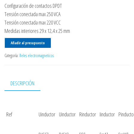
Configuración de contactos DPDT
Tensión conectada max 250 VCA
Tensión conectada max 220 VCC
Medidas interiores 29 x 12,4 x 25 mm
Añadir al presupuesto
Categoría:
Reles electromagneticos
DESCRIPCIÓN
Ref
Uinductor
Uinductor
Rinductor
Iinductor
Pinducto