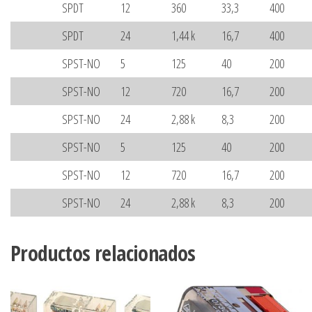
SPDT
12
360
33,3
400
SPDT
24
1,44 k
16,7
400
SPST-NO
5
125
40
200
SPST-NO
12
720
16,7
200
SPST-NO
24
2,88 k
8,3
200
SPST-NO
5
125
40
200
SPST-NO
12
720
16,7
200
SPST-NO
24
2,88 k
8,3
200
Productos relacionados