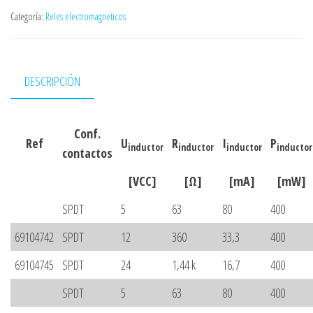
Categoría:
Reles electromagneticos
DESCRIPCIÓN
Conf.
Ref
U
R
I
P
inductor
inductor
inductor
inductor
contactos
[VCC]
[Ω]
[mA]
[mW]
SPDT
5
63
80
400
69104742
SPDT
12
360
33,3
400
69104745
SPDT
24
1,44 k
16,7
400
SPDT
5
63
80
400