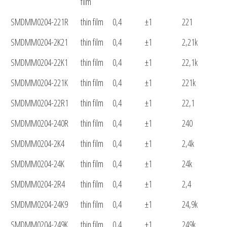
film
SMDMM0204-221R
thin film
0,4
±1
221
SMDMM0204-2K21
thin film
0,4
±1
2,21k
SMDMM0204-22K1
thin film
0,4
±1
22,1k
SMDMM0204-221K
thin film
0,4
±1
221k
SMDMM0204-22R1
thin film
0,4
±1
22,1
SMDMM0204-240R
thin film
0,4
±1
240
SMDMM0204-2K4
thin film
0,4
±1
2,4k
SMDMM0204-24K
thin film
0,4
±1
24k
SMDMM0204-2R4
thin film
0,4
±1
2,4
SMDMM0204-24K9
thin film
0,4
±1
24,9k
SMDMM0204-249K
thin film
0,4
±1
249k