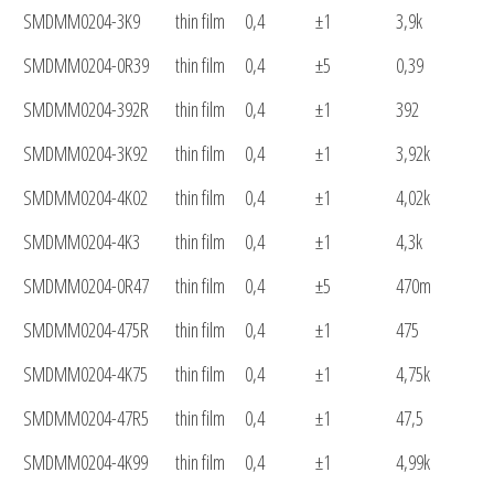
SMDMM0204-3K9
thin film
0,4
±1
3,9k
SMDMM0204-0R39
thin film
0,4
±5
0,39
SMDMM0204-392R
thin film
0,4
±1
392
SMDMM0204-3K92
thin film
0,4
±1
3,92k
SMDMM0204-4K02
thin film
0,4
±1
4,02k
SMDMM0204-4K3
thin film
0,4
±1
4,3k
SMDMM0204-0R47
thin film
0,4
±5
470m
SMDMM0204-475R
thin film
0,4
±1
475
SMDMM0204-4K75
thin film
0,4
±1
4,75k
SMDMM0204-47R5
thin film
0,4
±1
47,5
SMDMM0204-4K99
thin film
0,4
±1
4,99k