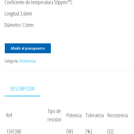
Coeficiente de temperatura 50ppm/°C
Longitud 3,6mm
Diámetro 1,5mm
Añadir al presupuesto
Categoría:
Resistencias
DESCRIPCIÓN
Tipo de
Ref
Potencia
Tolerancia
Resistencia
resistor
1341380
[W]
[%]
[Ω]