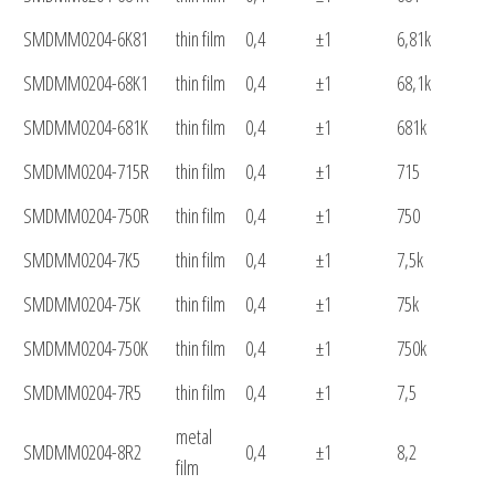
SMDMM0204-6K81
thin film
0,4
±1
6,81k
SMDMM0204-68K1
thin film
0,4
±1
68,1k
SMDMM0204-681K
thin film
0,4
±1
681k
SMDMM0204-715R
thin film
0,4
±1
715
SMDMM0204-750R
thin film
0,4
±1
750
SMDMM0204-7K5
thin film
0,4
±1
7,5k
SMDMM0204-75K
thin film
0,4
±1
75k
SMDMM0204-750K
thin film
0,4
±1
750k
SMDMM0204-7R5
thin film
0,4
±1
7,5
metal
SMDMM0204-8R2
0,4
±1
8,2
film