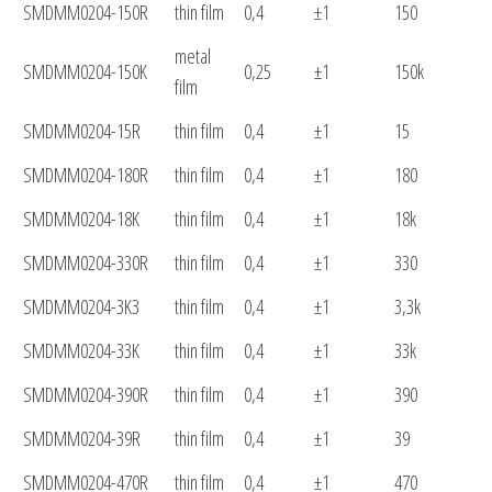
SMDMM0204-150R
thin film
0,4
±1
150
metal
SMDMM0204-150K
0,25
±1
150k
film
SMDMM0204-15R
thin film
0,4
±1
15
SMDMM0204-180R
thin film
0,4
±1
180
SMDMM0204-18K
thin film
0,4
±1
18k
SMDMM0204-330R
thin film
0,4
±1
330
SMDMM0204-3K3
thin film
0,4
±1
3,3k
SMDMM0204-33K
thin film
0,4
±1
33k
SMDMM0204-390R
thin film
0,4
±1
390
SMDMM0204-39R
thin film
0,4
±1
39
SMDMM0204-470R
thin film
0,4
±1
470