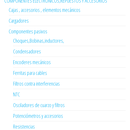
COMPONENTES ELECTRÓNICOS,REPUESTOS Y ACCESORIOS
Cajas , accesorios , elementos mecánicos
Cargadores
Componentes pasivos
Choques,Bobinas,inductores,
Condensadores
Encoderes mecánicos
Ferritas para cables
Filtros contra interferencias
NTC
Osciladores de cuarzo y filtros
Potenciómetros y accesorios
Resistencias