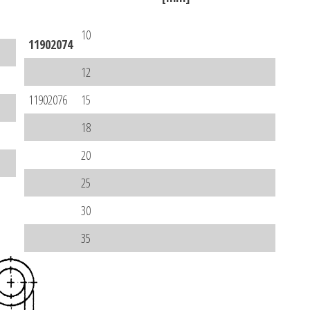
10
11902074
12
11902076
15
18
20
25
30
35