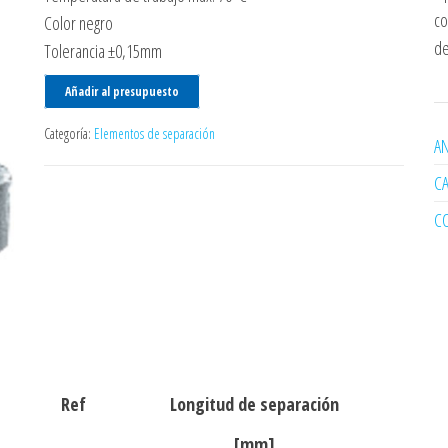
co
Color negro
de
Tolerancia ±0,15mm
Añadir al presupuesto
Categoría:
Elementos de separación
AN
C
C
Ref
Longitud de separación
[mm]