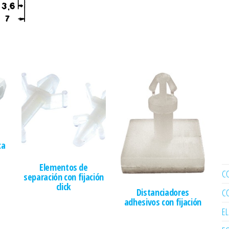
ca
Elementos de
C
separación con fijación
click
Distanciadores
C
adhesivos con fijación
E