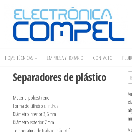
Electrónica COMPEL
HOJAS TÉCNICAS
EMPRESA Y HORARIO
CONTACTO
PEDI
Separadores de plástico
Bu
Au
Material poliestireno
di
Forma de cilindro cilindros
al
Diámetro interior 3,6 mm
nu
Diámetro exterior 7 mm
A 
Temperatura de trabajo máx. 70°C