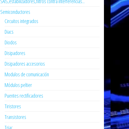
SAIS,estabilizadores,filtros contra interferencias...
Semiconductores
Circuitos integrados
Diacs
Diodos
Disipadores
Disipadores accesorios
Modulos de comunicación
Módulos peltier
Puentes rectificadores
Tiristores
Transistores
Triac