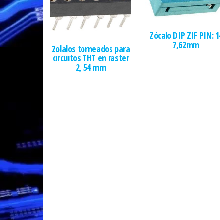
Zócalo DIP ZIF PIN: 1
7,62mm
Zolalos torneados para
circuitos THT en raster
2, 54 mm