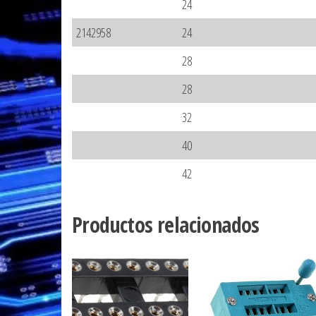
24
2142958
24
28
28
32
40
42
Productos relacionados