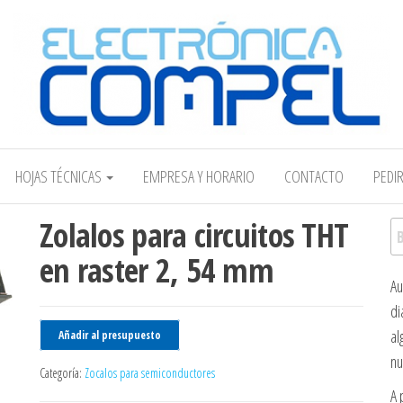
Electrónica COMPEL
HOJAS TÉCNICAS
EMPRESA Y HORARIO
CONTACTO
PEDI
Zolalos para circuitos THT
Bu
en raster 2, 54 mm
Au
di
al
Añadir al presupuesto
nu
Categoría:
Zocalos para semiconductores
A 