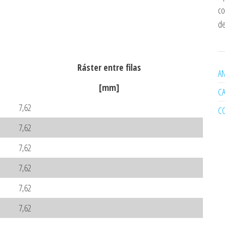
co
de
Ráster entre filas
AN
[mm]
C
7,62
C
7,62
7,62
7,62
7,62
7,62