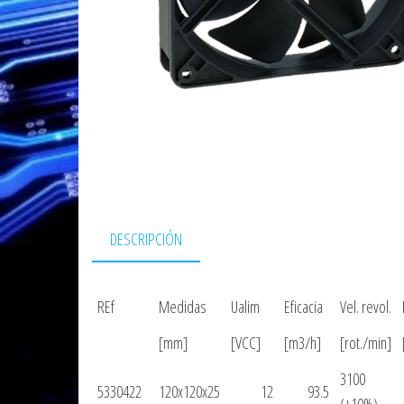
DESCRIPCIÓN
REf
Medidas
Ualim
Eficacia
Vel. revol.
[mm]
[VCC]
[m3/h]
[rot./min]
3100
5330422
120x120x25
12
93.5