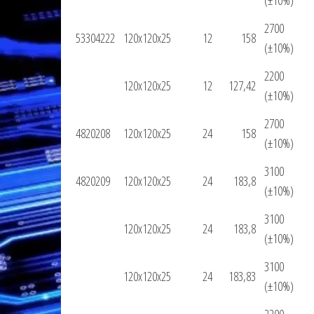
(±10%)
2700
53304222
120x120x25
12
158
(±10%)
2200
120x120x25
12
127,42
(±10%)
2700
4820208
120x120x25
24
158
(±10%)
3100
4820209
120x120x25
24
183,8
(±10%)
3100
120x120x25
24
183,8
(±10%)
3100
120x120x25
24
183,83
(±10%)