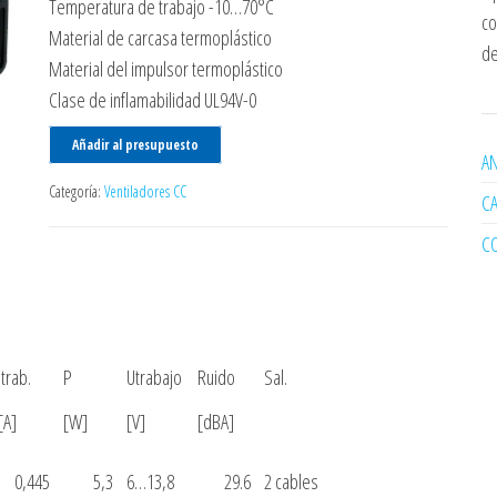
Temperatura de trabajo -10…70°C
co
Material de carcasa termoplástico
de
Material del impulsor termoplástico
Clase de inflamabilidad UL94V-0
Añadir al presupuesto
AN
Categoría:
Ventiladores CC
C
C
Itrab.
P
Utrabajo
Ruido
Sal.
[A]
[W]
[V]
[dBA]
0,445
5,3
6…13,8
29.6
2 cables