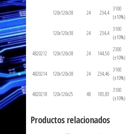
3100
120x120x38
24
234,4
(±10%)
3100
120x120x38
24
234,4
(±10%)
2300
4820212
120x120x38
24
144,50
(±10%)
3100
4820214
120x120x38
24
234,46
(±10%)
3100
4820218
120x120x25
48
183,83
(±10%)
Productos relacionados