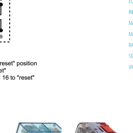
EQ
I
MA
MA
R
SE
V