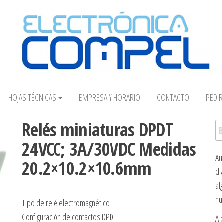
Electrónica COMPEL
HOJAS TÉCNICAS
EMPRESA Y HORARIO
CONTACTO
PEDI
Relés miniaturas DPDT
Bu
24VCC; 3A/30VDC Medidas
Au
20.2×10.2×10.6mm
di
al
nu
Tipo de relé electromagnético
Configuración de contactos DPDT
A 