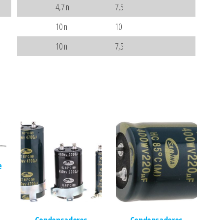
4,7 n
7,5
10 n
10
10 n
7,5
e