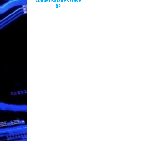
Condensadores clase
X2