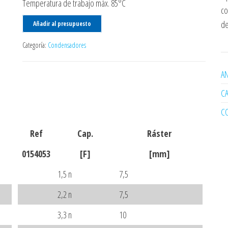
Temperatura de trabajo máx. 85°C
co
de
Añadir al presupuesto
Categoría:
Condensadores
AN
C
C
Ref
Cap.
Ráster
0154053
[F]
[mm]
1,5 n
7,5
2,2 n
7,5
3,3 n
10