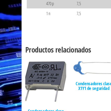
470 p
7,5
1 n
7,5
Productos relacionados
Condensadores clas
X1Y1 de seguridad