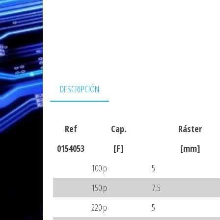
DESCRIPCIÓN
Ref
Cap.
Ráster
0154053
[F]
[mm]
100 p
5
150 p
7,5
220 p
5