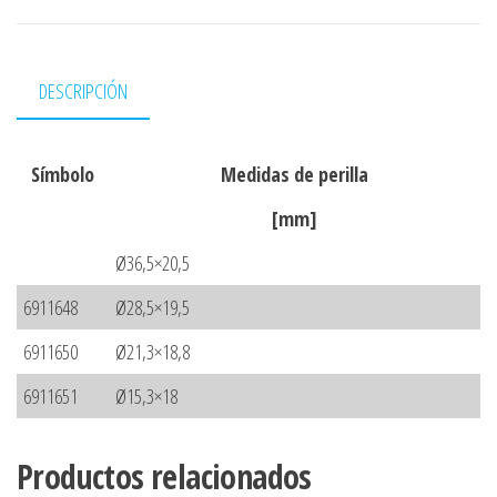
DESCRIPCIÓN
Símbolo
Medidas de perilla
[mm]
Ø36,5×20,5
6911648
Ø28,5×19,5
6911650
Ø21,3×18,8
6911651
Ø15,3×18
Productos relacionados