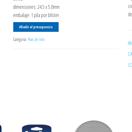
co
dimensiones: 24.5 x 5.0mm
de
embalaje: 1 pila por blíster
Añadir al presupuesto
Categoría:
Pilas de litio
AN
C
C