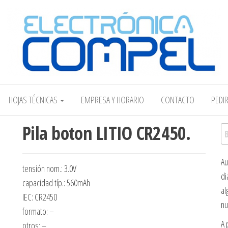
Electrónica COMPEL
HOJAS TÉCNICAS
EMPRESA Y HORARIO
CONTACTO
PEDI
Pila boton LITIO CR2450.
Bu
Au
tensión nom.: 3.0V
di
capacidad típ.: 560mAh
al
IEC: CR2450
nu
formato: –
A 
otros: –