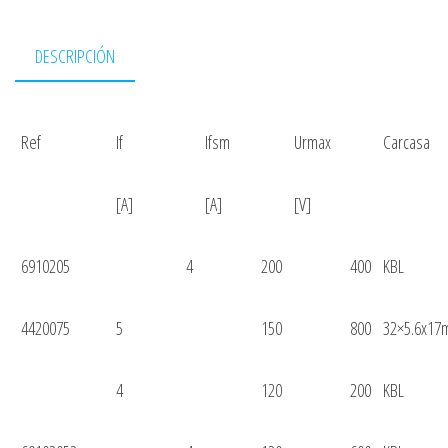
DESCRIPCIÓN
Ref
If
Ifsm
Urmax
Carcasa
[A]
[A]
[V]
6910205
4
200
400
KBL
4420075
5
150
800
32×5.6x1
4
120
200
KBL