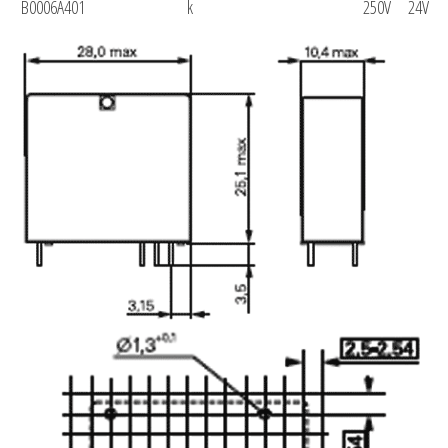
B0006A401
k
250V
24V