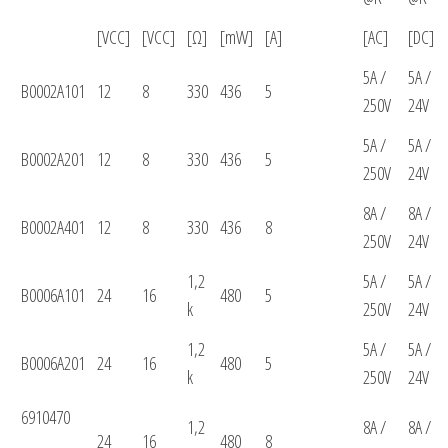
[VCC]
[VCC]
[Ω]
[mW]
[A]
[AC]
[DC]
5A /
5A /
B0002A101
12
8
330
436
5
250V
24V
5A /
5A /
B0002A201
12
8
330
436
5
250V
24V
8A /
8A /
B0002A401
12
8
330
436
8
250V
24V
1,2
5A /
5A /
B0006A101
24
16
480
5
k
250V
24V
1,2
5A /
5A /
B0006A201
24
16
480
5
k
250V
24V
6910470
1,2
8A /
8A /
24
16
480
8