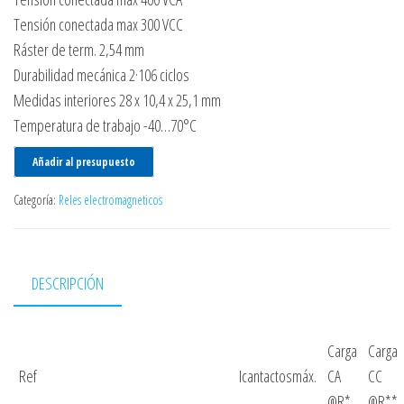
Tensión conectada max 300 VCC
Ráster de term. 2,54 mm
Durabilidad mecánica 2·106 ciclos
Medidas interiores 28 x 10,4 x 25,1 mm
Temperatura de trabajo -40…70°C
Añadir al presupuesto
Categoría:
Reles electromagneticos
DESCRIPCIÓN
Carga
Carga
Ref
Icantactosmáx.
CA
CC
@R*
@R**