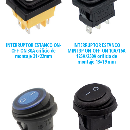
INTERRUPTOR ESTANCO ON-
INTERRUPTOR ESTANCO
OFF-ON 30A orificio de
MINI 3P ON-OFF-ON 10A/16A
montaje 31×22mm
125V/250V orificio de
montaje 13×19 mm