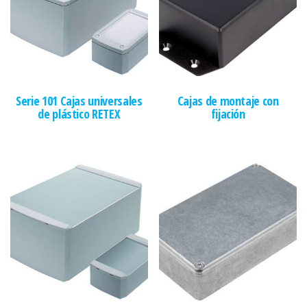
Serie 101 Cajas universales
Cajas de montaje con
de plástico RETEX
fijación