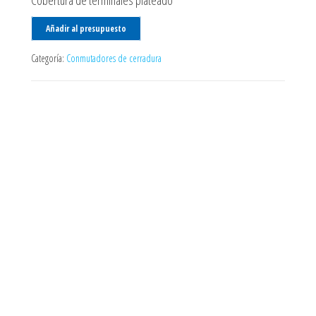
Cobertura de terminales plateado
Añadir al presupuesto
Categoría:
Conmutadores de cerradura