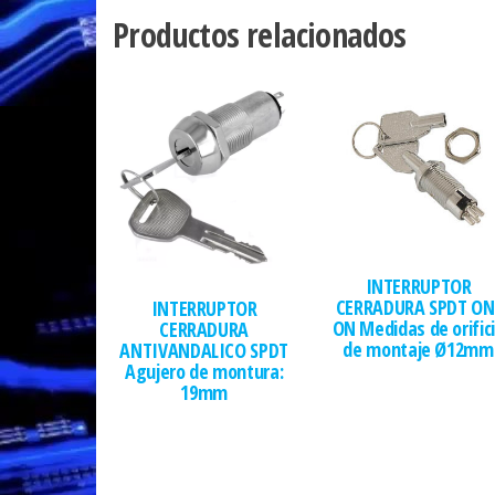
Productos relacionados
INTERRUPTOR
CERRADURA SPDT ON
INTERRUPTOR
ON Medidas de orific
CERRADURA
de montaje Ø12mm
ANTIVANDALICO SPDT
Agujero de montura:
19mm