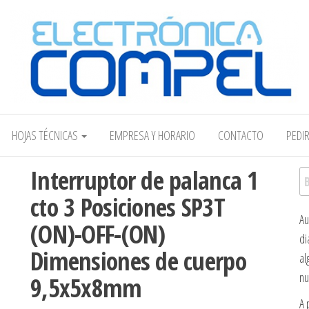
Electrónica COMPEL
HOJAS TÉCNICAS
EMPRESA Y HORARIO
CONTACTO
PEDI
Interruptor de palanca 1
Bu
cto 3 Posiciones SP3T
Au
(ON)-OFF-(ON)
di
Dimensiones de cuerpo
al
nu
9,5x5x8mm
A 