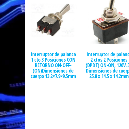
Interruptor de palanca
Interruptor de palan
1 cto 3 Posiciones CON
2 ctos 2 Posiciones
RETORNO ON-OFF-
(DPDT) ON-ON, 120V. 
(ON)Dimensiones de
Dimensiones de cuer
cuerpo 13.2×7.9×9.5mm
25.8 x 14.5 x 14.2mm