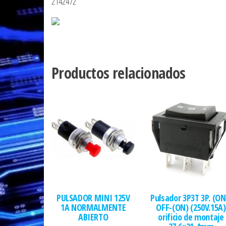
2142472
Productos relacionados
PULSADOR MINI 125V
Pulsador 3P3T 3P. (ON
1A NORMALMENTE
OFF-(ON) (250V.15A)
ABIERTO
orificio de montaje