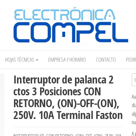
Electrónica COMPEL
HOJAS TÉCNICAS
EMPRESA Y HORARIO
CONTACTO
PEDI
Interruptor de palanca 2
Bu
ctos 3 Posiciones CON
Au
RETORNO, (ON)-OFF-(ON),
di
250V. 10A Terminal Faston
al
nu
A 