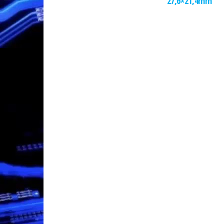
27,6×21,4mm