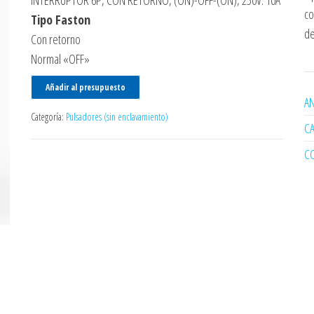
INTERRUPTOR 6P, CON RETORNO, (ON)-OFF-(ON), 250V. 10A
co
Tipo Faston
de
Con retorno
Normal «OFF»
Añadir al presupuesto
AN
Categoría:
Pulsadores (sin enclavamiento)
C
C