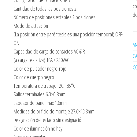
Configuración de contactos SPST
co
Cantidad de todas las posiciones 2
de
Número de posiciones estables 2 posiciones
Modo de actuación
(La posición entre paréntesis es una posición temporal) OFF-
ON
AN
Capacidad de carga de contactos AC @R
C
(a carga resistiva) 16A / 250VAC
C
Color de pulsador negro-rojo
Color de cuerpo negro
Temperatura de trabajo -20…85°C
Salida terminales 6,3×0,8mm
Espesor de panel max 1.6mm
Medidas de orificio de montaje 27.6×13.8mm
Designación de teclado sin designación
Color de iluminación no hay