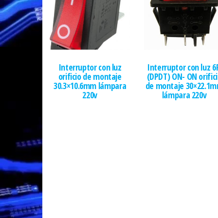
Interruptor con luz
Interruptor con luz 6
orificio de montaje
(DPDT) ON- ON orific
30.3×10.6mm lámpara
de montaje 30×22.1
220v
lámpara 220v