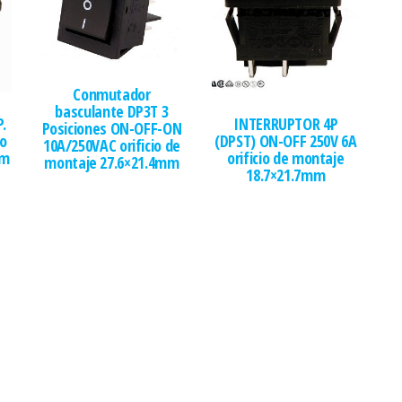
Conmutador
basculante DP3T 3
P.
INTERRUPTOR 4P
Posiciones ON-OFF-ON
io
(DPST) ON-OFF 250V 6A
10A/250VAC orificio de
mm
orificio de montaje
montaje 27.6×21.4mm
18.7×21.7mm