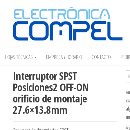
Electrónica COMPEL
HOJAS TÉCNICAS
EMPRESA Y HORARIO
CONTACTO
PEDI
Interruptor SPST
Bu
Posiciones2 OFF-ON
Au
orificio de montaje
di
27.6×13.8mm
al
nu
A 