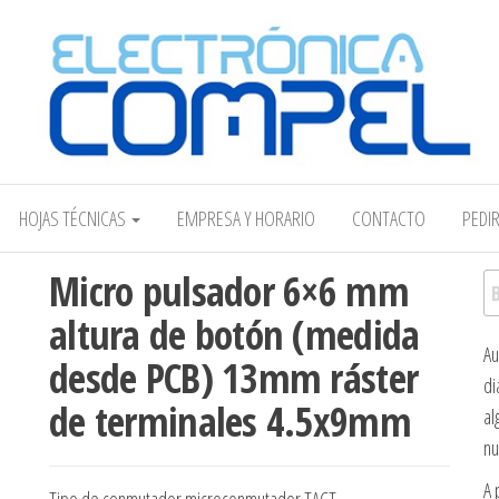
Electrónica COMPEL
HOJAS TÉCNICAS
EMPRESA Y HORARIO
CONTACTO
PEDI
Micro pulsador 6×6 mm
Bu
altura de botón (medida
Au
desde PCB) 13mm ráster
di
de terminales 4.5x9mm
al
nu
A 