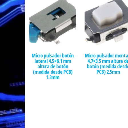
Micro pulsador botón
Micro pulsador monta
lateral 4,5×6,1 mm
4,7×3,5 mm altura d
altura de botón
botón (medida desd
(medida desde PCB)
PCB) 2.5mm
1.3mm