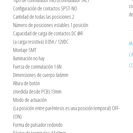
Tipo de conmutador microconmutador TACT
co
Configuración de contactos SPST-NO
de
Cantidad de todas las posiciones 2
Número de posiciones estables 1 posición
Capacidad de carga de contactos DC @R
(a carga resistiva) 0.05A / 12VDC
AN
Montaje SMT
C
Iluminación no hay
C
Fuerza de conmutación 1.6N
Dimensiones de cuerpo 6x6mm
Altura de botón
(medida desde PCB) 13mm
Modo de actuación
(La posición entre paréntesis es una posición temporal) OFF-
(ON)
Forma de pulsador redondo