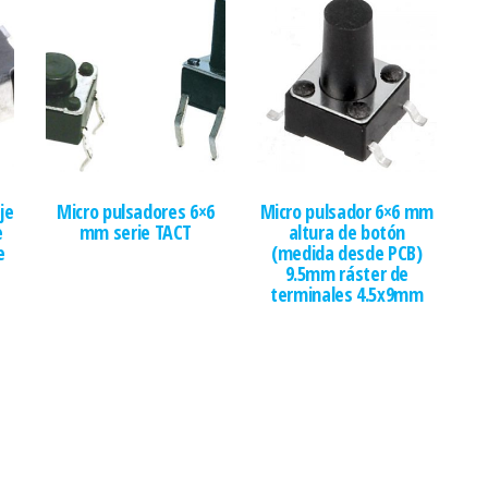
je
Micro pulsadores 6×6
Micro pulsador 6×6 mm
e
mm serie TACT
altura de botón
e
(medida desde PCB)
9.5mm ráster de
terminales 4.5x9mm