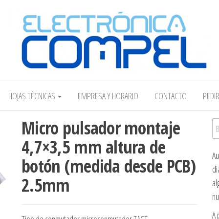
Electrónica COMPEL
HOJAS TÉCNICAS
EMPRESA Y HORARIO
CONTACTO
PEDI
Micro pulsador montaje
Bu
4,7×3,5 mm altura de
Au
botón (medida desde PCB)
di
2.5mm
al
nu
A 