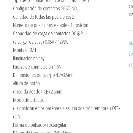
Tipo de conmutador microconmutador TACT
co
Configuración de contactos SPST-NO
de
Cantidad de todas las posiciones 2
Número de posiciones estables 1 posición
Capacidad de carga de contactos DC @R
(a carga resistiva) 0.05A / 12VDC
AN
Montaje SMT
C
Iluminación no hay
C
Fuerza de conmutación 1.6N
Dimensiones de cuerpo 4.7×3.5mm
Altura de botón
(medida desde PCB) 2.5mm
Modo de actuación
(La posición entre paréntesis es una posición temporal) OFF-
(ON)
Forma de pulsador rectangular