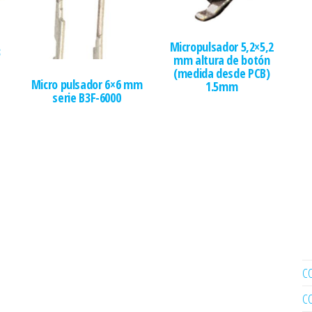
Micropulsador 5,2×5,2
3
mm altura de botón
(medida desde PCB)
Micro pulsador 6×6 mm
1.5mm
serie B3F-6000
C
C