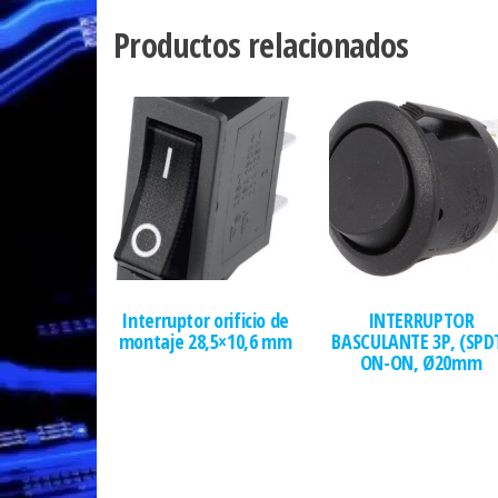
Productos relacionados
Interruptor orificio de
INTERRUPTOR
montaje 28,5×10,6 mm
BASCULANTE 3P, (SPD
ON-ON, Ø20mm