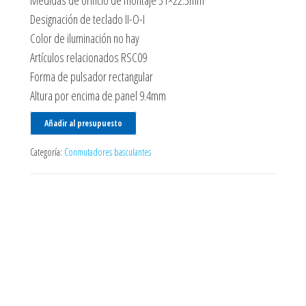
Medidas de orificio de montaje 31×22.3mm
Designación de teclado II-O-I
Color de iluminación no hay
Artículos relacionados RSC09
Forma de pulsador rectangular
Altura por encima de panel 9.4mm
Añadir al presupuesto
Categoría:
Conmutadores basculantes