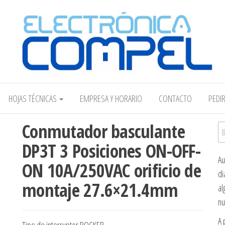
Electrónica COMPEL
HOJAS TÉCNICAS
EMPRESA Y HORARIO
CONTACTO
PEDI
Conmutador basculante
Bu
DP3T 3 Posiciones ON-OFF-
Au
ON 10A/250VAC orificio de
di
montaje 27.6×21.4mm
al
nu
A 